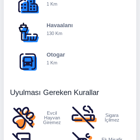
1 Km
Havaalanı
130 Km
Otogar
1 Km
Uyulması Gereken Kurallar
Evcil
Sigara
Hayvan
İçilmez
Giremez
Ek Misafir