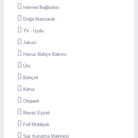
Villa Doğal'ın Avantajları:
Internet Bağlantısı
Muhafazakar misafirlerimiz için ideal:
Villamızın
Doğa Manzaralı
havuzu ve bahçesi korunaklıdır ve dışarıdan
görünmemektedir.
TV - Uydu
Balayı çiftleri için özel indirimler:
Balayı çiftlerimize
Jakuzi
özel indirimler sunuyoruz.
Ulaşım kolaylığı:
Villamıza ulaşım oldukça kolaydır.
Havuz-Bahçe Bakımı
Villa Doğal ile unutulmaz bir balayı tatili yaşayın!
Ütü
Bahçeli
Klima
Otopark
Beyaz Eşyalı
Full Mobilyalı
Saç Kurutma Makinesi