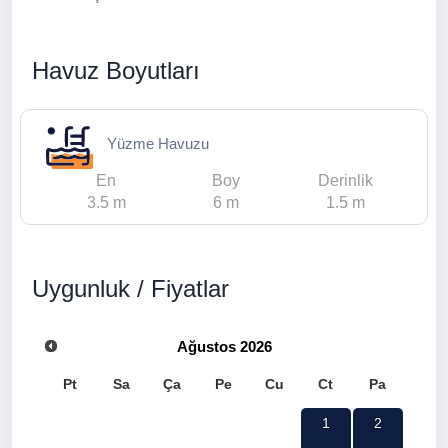
Havuz Boyutları
Yüzme Havuzu
En
Boy
Derinlik
3.5 m
6 m
1.5 m
Uygunluk / Fiyatlar
Ağustos
2026
Pt
Sa
Ça
Pe
Cu
Ct
Pa
1
2