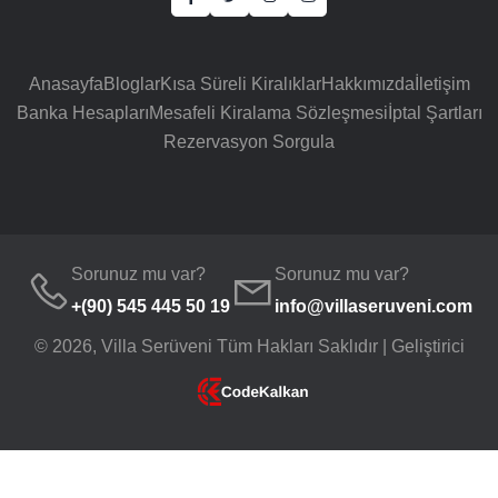
Anasayfa
Bloglar
Kısa Süreli Kiralıklar
Hakkımızda
İletişim
Banka Hesapları
Mesafeli Kiralama Sözleşmesi
İptal Şartları
Rezervasyon Sorgula
Sorunuz mu var?
Sorunuz mu var?
+(90) 545 445 50 19
info@villaseruveni.com
© 2026, Villa Serüveni Tüm Hakları Saklıdır | Geliştirici